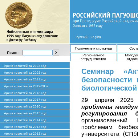
Русский
English
Положение и структура
Сост
Поиск
Региональное
Молодё
сотрудничество
отделе
Архив новостей за 2023 год
Семинар «Ак
Архив новостей за 2022 год
безопасности 
Архив новостей за 2021 год
биологической
Архив новостей за 2019-20 гг.
Архив новостей за 2018 год
29 апреля 2025
Архив новостей за 2017 год
проблемы междун
Архив новостей за 2016 год
регулирования 
Архив новостей за 2015 год
организованный
Архив новостей за 2014 год
проблемам биобезо
Архив новостей за 2013 год
университета (СПб
Архив новостей за 2012 год