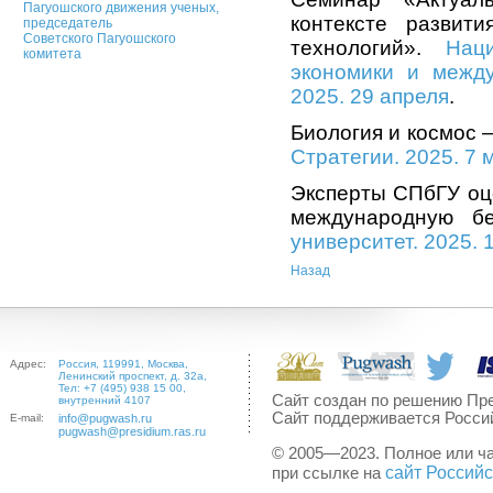
Пагуошского движения ученых,
контексте развит
председатель
Советского Пагуошского
технологий».
Нац
комитета
экономики и межд
2025. 29 апреля
.
Биология и космос 
Стратегии. 2025. 7 
Эксперты СПбГУ оц
международную б
университет. 2025. 
Назад
Адрес:
Россия, 119991, Москва,
Ленинский проспект, д. 32а,
Тел: +7 (495) 938 15 00,
Сайт создан по решению Пре
внутренний 4107
Сайт поддерживается Росси
E-mail:
info@pugwash.ru
pugwash@presidium.ras.ru
© 2005—2023. Полное или ч
сайт Россий
при ссылке на