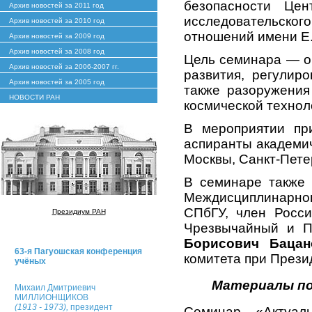
безопасности Цен
Архив новостей за 2011 год
исследовательско
Архив новостей за 2010 год
отношений имени Е
Архив новостей за 2009 год
Архив новостей за 2008 год
Цель семинара — о
Архив новостей за 2006-2007 гг.
развития, регулир
Архив новостей за 2005 год
также разоружения
НОВОСТИ РАН
космической технол
В мероприятии пр
аспиранты академи
Москвы, Санкт-Пете
В семинаре также 
Междисциплинарног
СПбГУ, член Росси
Президиум РАН
Чрезвычайный и 
Борисович Бацан
63-я Пагуошская конференция
комитета при През
учёных
Материалы по
Михаил Дмитриевич
МИЛЛИОНЩИКОВ
(1913 - 1973),
президент
Семинар «Актуал