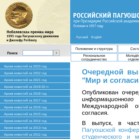
Русский
English
Положение и структура
Сост
Поиск
Региональное
Молодё
сотрудничество
отделе
Архив новостей за 2023 год
Очередной вы
Архив новостей за 2022 год
"Мир и согласи
Архив новостей за 2021 год
Архив новостей за 2019-20 гг.
Опубликован очер
Архив новостей за 2018 год
информационно
Архив новостей за 2017 год
Международной о
Архив новостей за 2016 год
согласия.
Архив новостей за 2015 год
Архив новостей за 2014 год
В выпуск, в час
Архив новостей за 2013 год
Пагуошской конфе
Архив новостей за 2012 год
студенческого и 