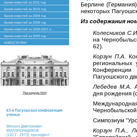
Архив новостей за 2011 год
Берлине (Германия)
Архив новостей за 2010 год
некоторых Пагуошски
Архив новостей за 2009 год
Из содержания но
Архив новостей за 2008 год
Архив новостей за 2006-2007 гг.
Колесников С.И
Архив новостей за 2005 год
на Чернобыльск
НОВОСТИ РАН
62).
Корзун П.А.
Кон
региональных 
Конференции 
Пагуошского дви
Лебедев М.А.
А
дня рождения (с
Президиум РАН
Международн
Чернобыльской 
63-я Пагуошская конференция
учёных
Симпозиум "Урок
Михаил Дмитриевич
Корзун П.А., Л
МИЛЛИОНЩИКОВ
(1913 - 1973),
президент