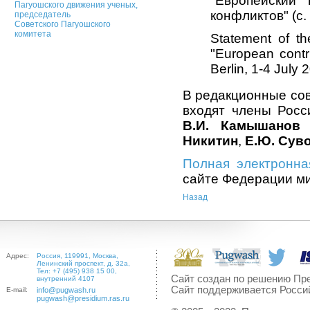
"Европейский
Пагуошского движения ученых,
конфликтов" (с. 
председатель
Советского Пагуошского
комитета
Statement of t
"European contri
Berlin, 1-4 July 
В редакционные сов
входят члены Росс
В.И. Камышанов
(
Никитин
,
Е.Ю. Сув
Полная электронна
сайте Федерации ми
Назад
Адрес:
Россия, 119991, Москва,
Ленинский проспект, д. 32а,
Тел: +7 (495) 938 15 00,
Сайт создан по решению Пре
внутренний 4107
Сайт поддерживается Росси
E-mail:
info@pugwash.ru
pugwash@presidium.ras.ru