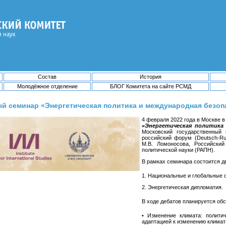
Состав
История
Молодёжное отделение
БЛОГ Комитета на сайте РСМД
 семинар «Энергетическая политика и международная безоп
4 февраля 2022 года в Москве 
«Энергетическая политика
Московский государственный
российский форум (Deutsch-Ru
М.В. Ломоносова, Российски
политической науки (РАПН).
В рамках семинара состоится д
1. Национальные и глобальные с
2. Энергетическая дипломатия.
В ходе дебатов планируется об
• Изменение климата: полити
адаптацией к изменению климат