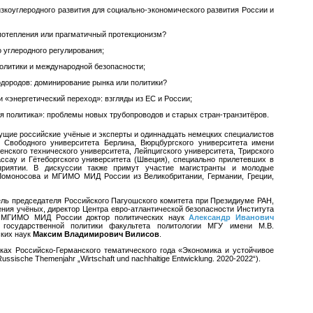
изкоуглеродного развития для социально-экономического развития России и
потепления или прагматичный протекционизм?
 углеродного регулирования;
политики и международной безопасности;
одородов: доминирование рынка или политики?
и «энергетический переход»: взгляды из ЕС и России;
ая политика»: проблемы новых трубопроводов и старых стран-транзитёров.
ущие российские учёные и эксперты и одиннадцать немецких специалистов
, Свободного университета Берлина, Вюрцбургского университета имени
ского технического университета, Лейпцигского университета, Трирского
ассау и Гётеборгского университета (Швеция), специально прилетевших в
риятии. В дискуссии также примут участие магистранты и молодые
Ломоносова и МГИМО МИД России из Великобритании, Германии, Греции,
ель председателя Российского Пагуошского комитета при Президиуме РАН,
ния учёных, директор Центра евро-атлантической безопасности Института
й МГИМО МИД России доктор политических наук
Александр Иванович
государственной политики факультета политологии МГУ имени М.В.
ских наук
Максим Владимирович Вилисов
.
ках Российско-Германского тематического года «Экономика и устойчивое
ssische Themenjahr „Wirtschaft und nachhaltige Entwicklung. 2020-2022“).