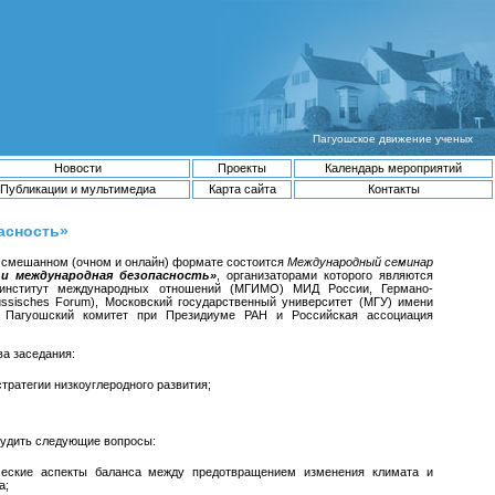
Пагуошское движение ученых
Новости
Проекты
Календарь мероприятий
Публикации и мультимедиа
Карта сайта
Контакты
асность»
в смешанном (очном и онлайн) формате состоится
Международный семинар
 и международная безопасность»
, организаторами которого являются
 институт международных отношений (МГИМО) МИД России, Германо-
ssisches Forum), Московский государственный университет (МГУ) имени
й Пагуошский комитет при Президиуме РАН и Российская ассоциация
ва заседания:
тратегии низкоуглеродного развития;
судить следующие вопросы:
ческие аспекты баланса между предотвращением изменения климата и
а;