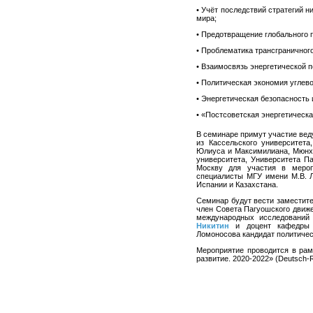
• Учёт последствий стратегий н
мира;
• Предотвращение глобального 
• Проблематика трансграничного
• Взаимосвязь энергетической 
• Политическая экономия углев
• Энергетическая безопасность 
• «Постсоветская энергетическ
В семинаре примут участие вед
из Кассельского университета
Юлиуса и Максимилиана, Мюнхен
университета, Университета П
Москву для участия в мероп
специалисты МГУ имени М.В. 
Испании и Казахстана.
Семинар будут вести заместит
член Совета Пагуошского движе
международных исследовани
Никитин
и доцент кафедры 
Ломоносова кандидат политиче
Мероприятие проводится в рам
развитие. 2020-2022» (Deutsch-Ru