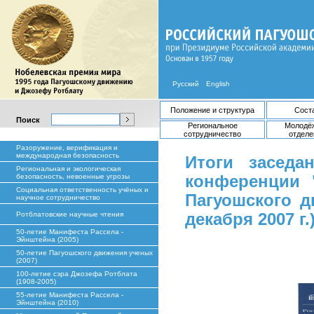
Русский
English
Положение и структура
Сост
Поиск
Региональное
Молодё
сотрудничество
отделе
Разоружение, верификация и
международная безопасность
Итоги засед
Региональная и экологическая
безопасность, невоенные угрозы
конференции 
Социальная ответственность учёных и
Пагуошского д
научное сотрудничество
Ротблатовские научные чтения
декабря 2007 г.
50-летие Манифеста Рассела -
Эйнштейна (2005)
50-летие Пагуошского движения ученых
(2007)
100-летие сэра Джозефа Ротблата
(1908-2005)
55-летие Манифеста Рассела -
Эйнштейна (2010)