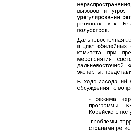
нераспространени
вызовов и угроз 
урегулировании рег
регионах как Бл
полуостров.
Дальневосточная се
в цикл юбилейных н
комитета при пр
мероприятия сост
дальневосточной 
эксперты, представ
В ходе заседаний 
обсуждения по вопр
- режима нер
программы К
Корейского пол
-проблемы тер
странами регио