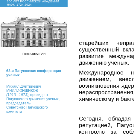
300 ЛЕТ РОССИЙСКОЙ АКАДЕМИИ
НАУК, 1724-2024
старейших непра
существенный вкла
Президиум РАН
развитие междуна
движению учёных.
63-я Пагуошская конференция
Международное н
учёных
движением, вне
возникновения ядер
Михаил Дмитриевич
МИЛЛИОНЩИКОВ
нераспространен
(1913 - 1973),
президент
химическому и бакт
Пагуошского движения ученых,
председатель
Советского Пагуошского
комитета
Сегодня, обладая
репутацией, Пагу
контролю за соб