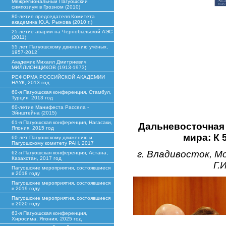
Межрегиональный Пагуошский
симпозиум в Грозном (2010)
80-летие председателя Комитета
академика Ю.А. Рыжова (2010 г.)
25-летие аварии на Чернобыльской АЭС
(2011)
55 лет Пагуошскому движению учёных,
1957-2012
Академик Михаил Дмитриевич
МИЛЛИОНЩИКОВ (1913-1973)
РЕФОРМА РОССИЙСКОЙ АКАДЕМИИ
НАУК, 2013 год
60-я Пагуошская конференция, Стамбул,
Турция, 2013 год
60-летие Манифеста Рассела -
Эйнштейна (2015)
61-я Пагуошская конференция, Нагасаки,
Дальневосточная
Япония, 2015 год
мира: К
60 лет Пагуошскому движению и
Пагуошскому комитету РАН, 2017
г. Владивосток, М
62-я Пагуошская конференция, Астана,
Казахстан, 2017 год
Г.
Пагуошские мероприятия, состоявшиеся
в 2018 году
Пагуошские мероприятия, состоявшиеся
в 2019 году
Пагуошские мероприятия, состоявшиеся
в 2020 году
63-я Пагуошская конференция,
Хиросима, Япония, 2025 год